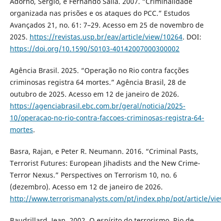
Adorno, Sérgio, e Fernando Salla. 2007. “Criminalidade
organizada nas prisões e os ataques do PCC.” Estudos
Avançados 21, no. 61: 7–29. Acesso em 25 de novembro de
2025.
https://revistas.usp.br/eav/article/view/10264
. DOI:
https://doi.org/10.1590/S0103-40142007000300002
Agência Brasil. 2025. “Operação no Rio contra facções
criminosas registra 64 mortes.” Agência Brasil, 28 de
outubro de 2025. Acesso em 12 de janeiro de 2026.
https://agenciabrasil.ebc.com.br/geral/noticia/2025-
10/operacao-no-rio-contra-faccoes-criminosas-registra-64-
mortes
.
Basra, Rajan, e Peter R. Neumann. 2016. “Criminal Pasts,
Terrorist Futures: European Jihadists and the New Crime-
Terror Nexus.” Perspectives on Terrorism 10, no. 6
(dezembro). Acesso em 12 de janeiro de 2026.
http://www.terrorismanalysts.com/pt/index.php/pot/article/vi
Baudrillard, Jean. 2002. O espírito do terrorismo. Rio de